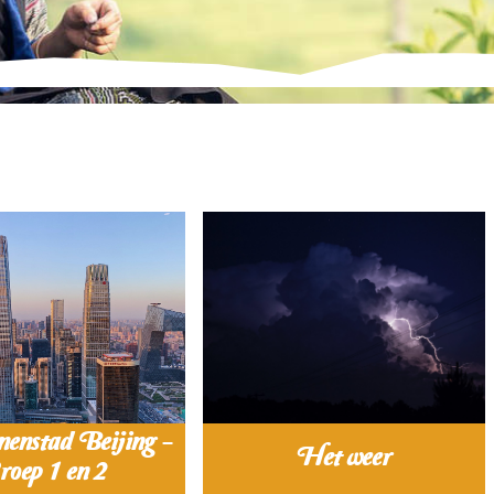
enstad Beijing -
Het weer
roep 1 en 2