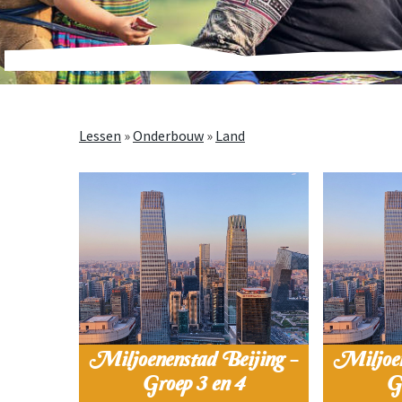
Lessen
»
Onderbouw
»
Land
Miljoenenstad Beijing -
Miljoen
Groep 3 en 4
G