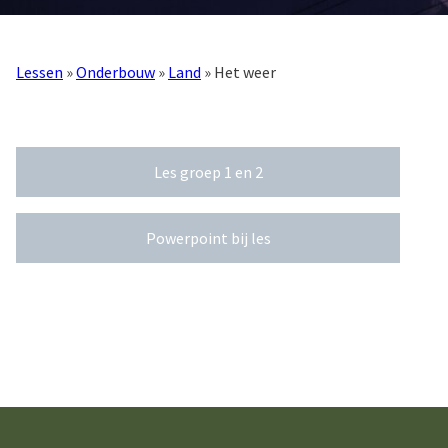
Lessen
»
Onderbouw
»
Land
» Het weer
Les groep 1 en 2
Powerpoint bij les