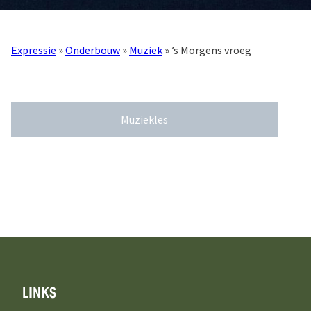
Expressie
»
Onderbouw
»
Muziek
» ’s Morgens vroeg
Muziekles
LINKS